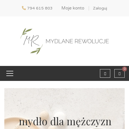
Moje konto
794 615 803
Zaloguj
0
mydło dla mężczyzn