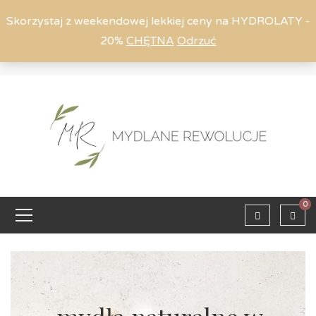
Skorzystaj z weekendowej lekkiej ceny na HYDROLATY -
20%
CHĘTNA
Odrzuć
Moje konto
794 615 803
Zaloguj
0