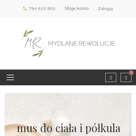
Moje konto
794 615 803
Zaloguj
0
mus do ciała i półkula