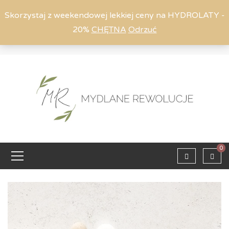
Skorzystaj z weekendowej lekkiej ceny na HYDROLATY -
20%
CHĘTNA
Odrzuć
Moje konto
794 615 803
Zaloguj
0