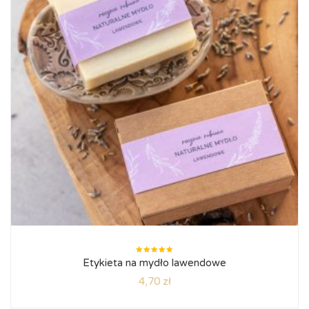
Oceniono
Etykieta na mydło lawendowe
5.00
na
5
4,70
zł