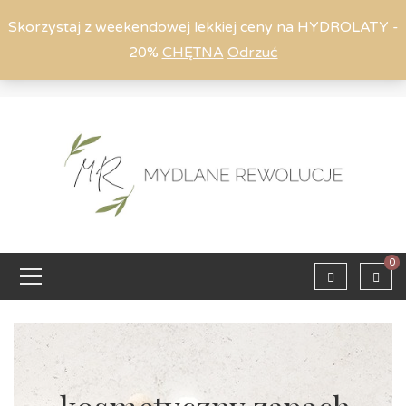
Skorzystaj z weekendowej lekkiej ceny na HYDROLATY -
20%
CHĘTNA
Odrzuć
Moje konto
794 615 803
Zaloguj
0