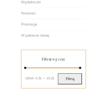
Mydelniczki
Nowości
Promocje
W pakiecie taniej
Filtruj wg ceny
CENA:
0 ZŁ
—
10 ZŁ
Filtruj