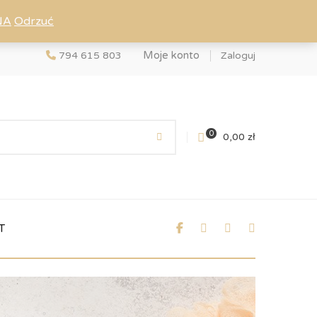
NA
Odrzuć
Moje konto
794 615 803
Zaloguj
0
0,00
zł
T