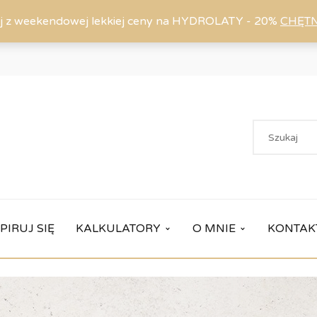
j z weekendowej lekkiej ceny na HYDROLATY - 20%
CHĘT
PIRUJ SIĘ
KALKULATORY
O MNIE
KONTAK