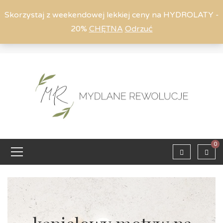
Skorzystaj z weekendowej lekkiej ceny na HYDROLATY -
20%
CHĘTNA
Odrzuć
Moje konto
794 615 803
Zaloguj
0