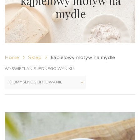
kąpielowy motyw na
mydle
Home
Sklep
kąpielowy motyw na mydle
WYŚWIETLANIE JEDNEGO WYNIKU