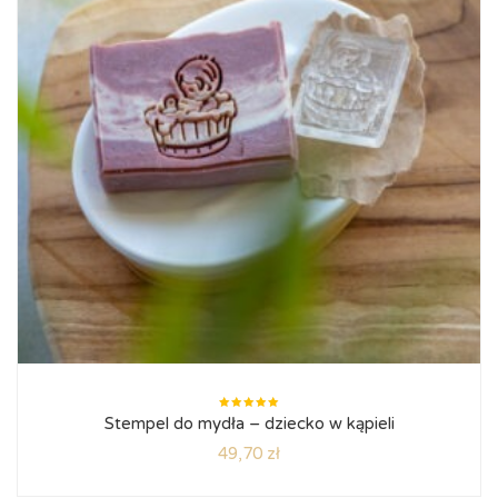
Oceniono
Stempel do mydła – dziecko w kąpieli
5.00
na
5
49,70
zł