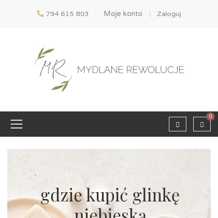
Moje konto
794 615 803
Zaloguj
0
gdzie kupić glinkę
niebieską