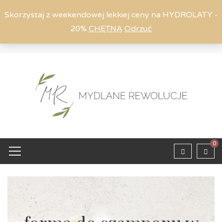
Skorzystaj z weekendowej lekkiej ceny na HYDROLATY -
20%
CHĘTNA
Odrzuć
Moje konto
794 615 803
Zaloguj
0