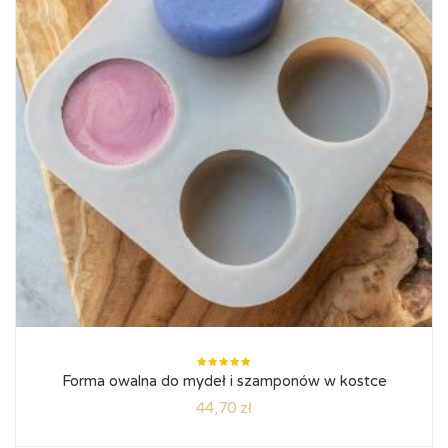
Oceniono
Forma owalna do mydeł i szamponów w kostce
5.00
na
5
44,70
zł