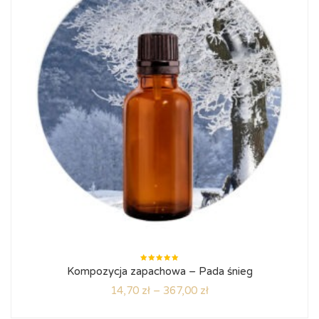
Oceniono
Kompozycja zapachowa – Pada śnieg
5.00
na
5
14,70
zł
–
367,00
zł