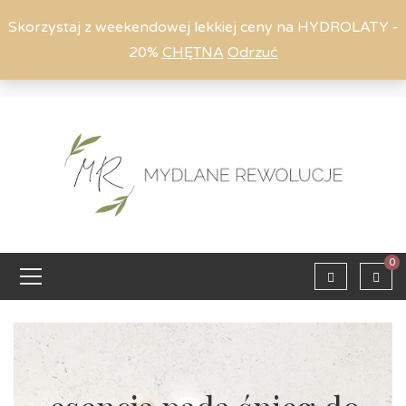
Skorzystaj z weekendowej lekkiej ceny na HYDROLATY -
20%
CHĘTNA
Odrzuć
Moje konto
794 615 803
Zaloguj
0