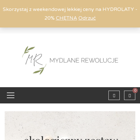
Skorzystaj z weekendowej lekkiej ceny na HYDROLATY -
20%
CHĘTNA
Odrzuć
Moje konto
794 615 803
Zaloguj
0