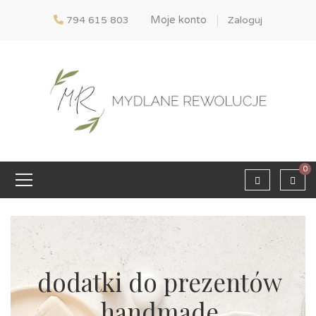
Moje konto
794 615 803
Zaloguj
0
dodatki do prezentów
handmade