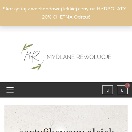
Skorzystaj z weekendowej lekkiej ceny na HYDROLATY -
20%
CHĘTNA
Odrzuć
Moje konto
794 615 803
Zaloguj
0