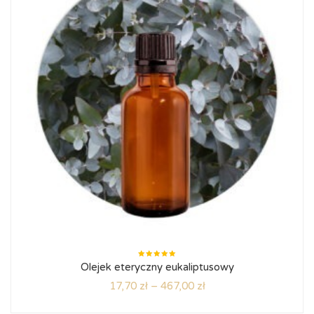
Oceniono
Olejek eteryczny eukaliptusowy
5.00
na
5
17,70
zł
–
467,00
zł