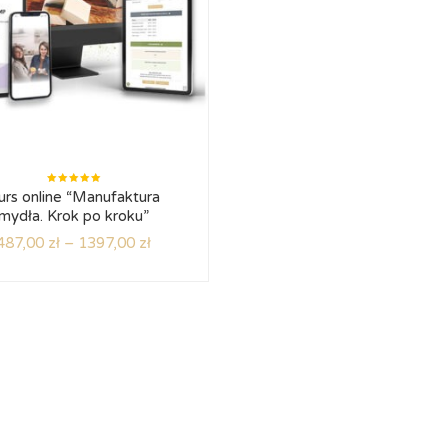
Oceniono
urs online “Manufaktura
5.00
na
5
mydła. Krok po kroku”
487,00
zł
–
1397,00
zł