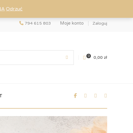
NA
Odrzuć
Moje konto
794 615 803
Zaloguj
0
0,00
zł
T