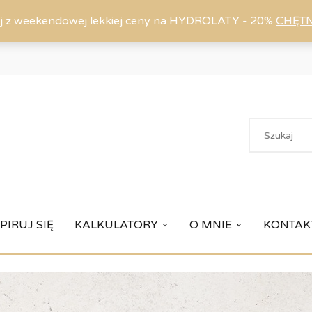
j z weekendowej lekkiej ceny na HYDROLATY - 20%
CHĘT
PIRUJ SIĘ
KALKULATORY
O MNIE
KONTAK