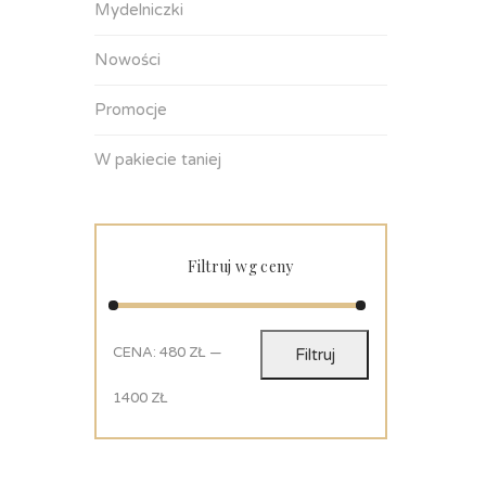
Mydelniczki
Nowości
Promocje
W pakiecie taniej
Filtruj wg ceny
CENA:
480 ZŁ
—
Filtruj
1400 ZŁ