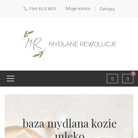
Moje konto
794 615 803
Zaloguj
0
baza mydlana kozie
mleko