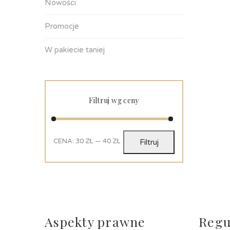
Nowości
Promocje
W pakiecie taniej
Filtruj wg ceny
CENA:
30 ZŁ
—
40 ZŁ
Filtruj
Aspekty prawne
Regu