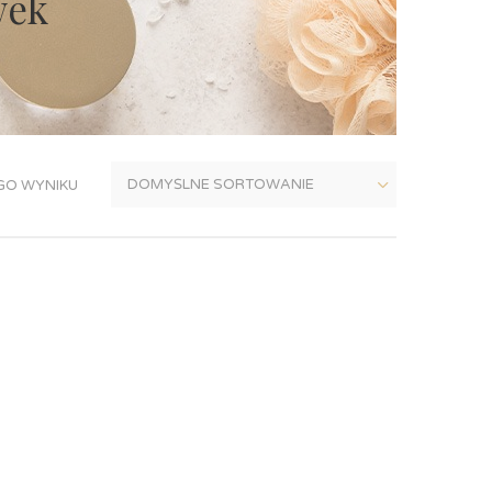
wek
GO WYNIKU