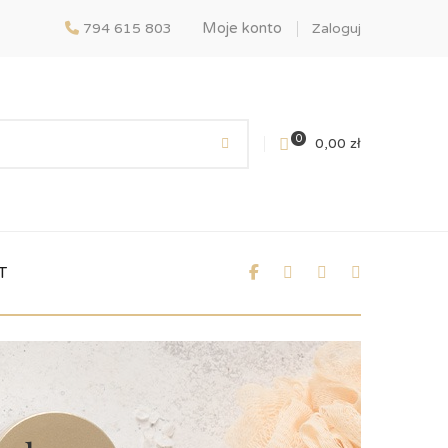
Moje konto
794 615 803
Zaloguj
0
0,00
zł
T