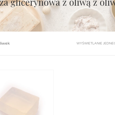
za glicerynowa z oliwą z oli
liwek
WYŚWIETLANIE JEDNE