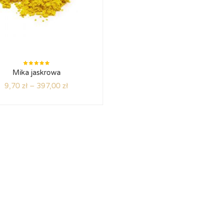
Oceniono
Mika jaskrowa
5.00
na
5
9,70
zł
–
397,00
zł