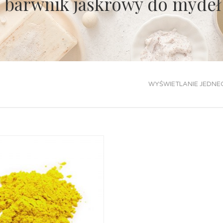
barwnik jaskrowy do mydeł
WYŚWIETLANIE JEDNE