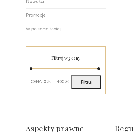
Nowości
Promocje
W pakiecie taniej
Filtruj wg ceny
CENA:
0 ZŁ
—
400 ZŁ
Filtruj
Aspekty prawne
Regu