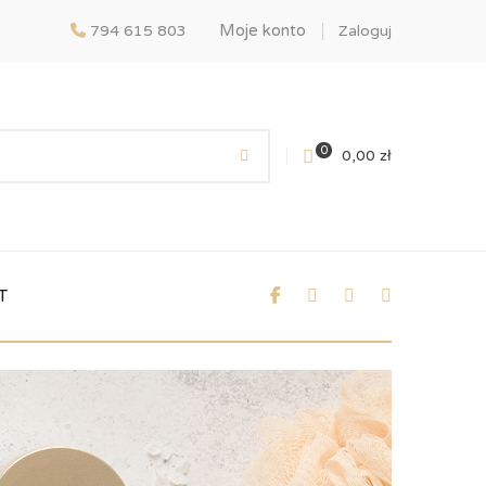
Moje konto
794 615 803
Zaloguj
0
0,00
zł
T