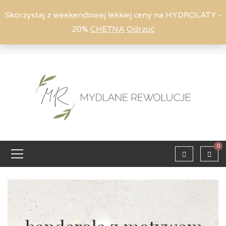
Skorzystaj z weekendowej lekkiej ceny na HYDROLATY -
20%
CHĘTNA
Odrzuć
Moje konto
794 615 803
Zaloguj
0