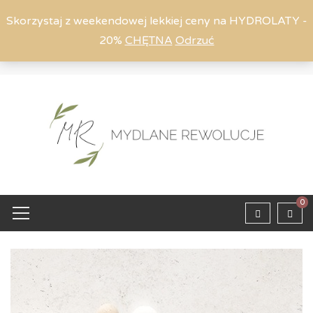
Skorzystaj z weekendowej lekkiej ceny na HYDROLATY -
20%
CHĘTNA
Odrzuć
Moje konto
794 615 803
Zaloguj
0