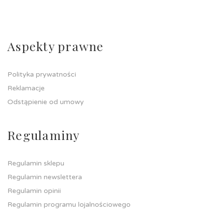
Aspekty prawne
Polityka prywatności
Reklamacje
Odstąpienie od umowy
Regulaminy
Regulamin sklepu
Regulamin newslettera
Regulamin opinii
Regulamin programu lojalnościowego