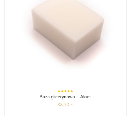
Oceniono
Baza glicerynowa – Aloes
5.00
na
5
38,70
zł