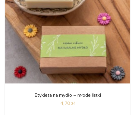
Etykieta na mydło – młode listki
4,70
zł