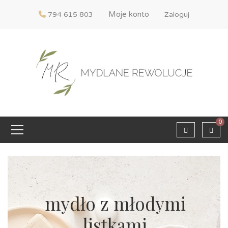
Moje konto
794 615 803
Zaloguj
0
mydło z młodymi
listkami