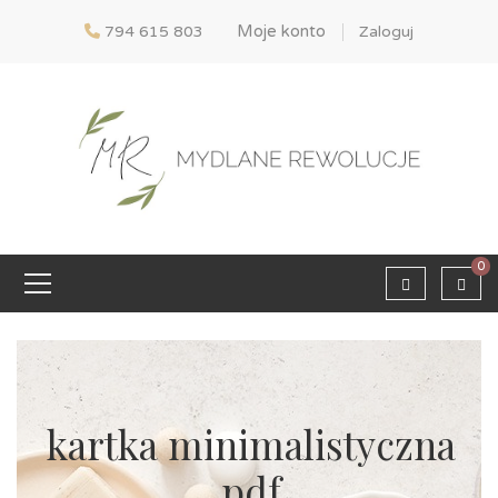
Moje konto
794 615 803
Zaloguj
0
kartka minimalistyczna
pdf