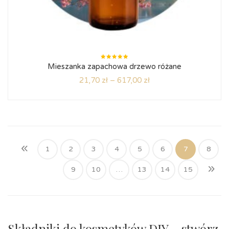
Oceniono
Mieszanka zapachowa drzewo różane
5.00
na
5
21,70
zł
–
617,00
zł
1
2
3
4
5
6
7
8
9
10
…
13
14
15
Składniki do kosmetyków DIY – stwórz