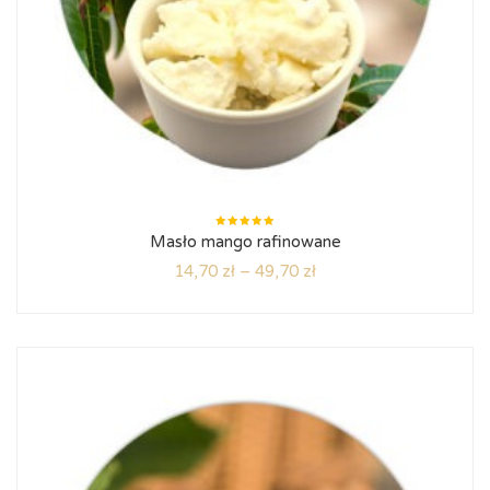
Oceniono
Masło mango rafinowane
5.00
na
5
14,70
zł
–
49,70
zł