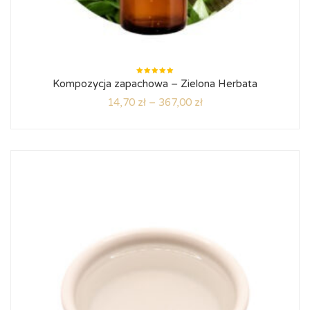
Oceniono
Kompozycja zapachowa – Zielona Herbata
5.00
na
5
14,70
zł
–
367,00
zł