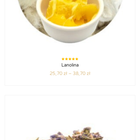
Oceniono
Lanolina
5.00
na
5
25,70
zł
–
38,70
zł