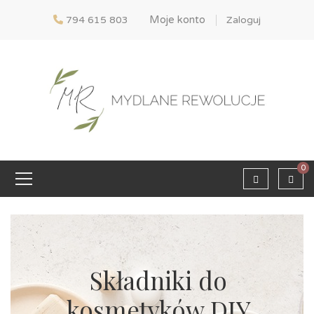
Moje konto
794 615 803
Zaloguj
0
Składniki do
kosmetyków DIY