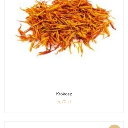
Krokosz
5,70
zł