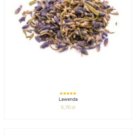
Oceniono
Lawenda
5.00
na
5
5,70
zł